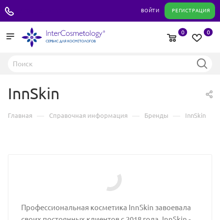
+7 495 180 04 11
ВОЙТИ
РЕГИСТРАЦИЯ
0
0
InnSkin
—
—
—
Главная
Справочная информация
Бренды
InnSkin
Профессиональная косметика InnSkin завоевала
своих постоянных клиентов с 2018 года. InnSkin -