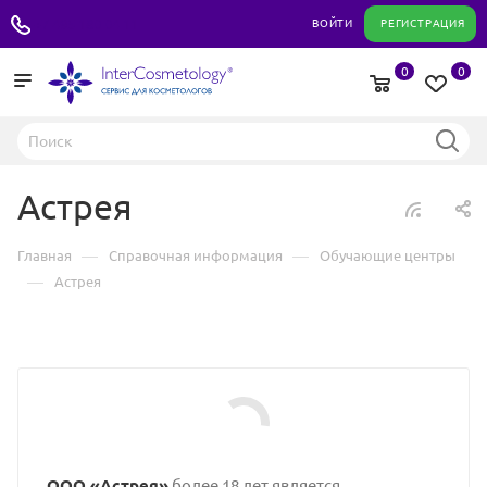
+7 495 180 04 11
ВОЙТИ
РЕГИСТРАЦИЯ
0
0
Астрея
—
—
Главная
Справочная информация
Обучающие центры
—
Астрея
ООО «Астрея»
более 18 лет является