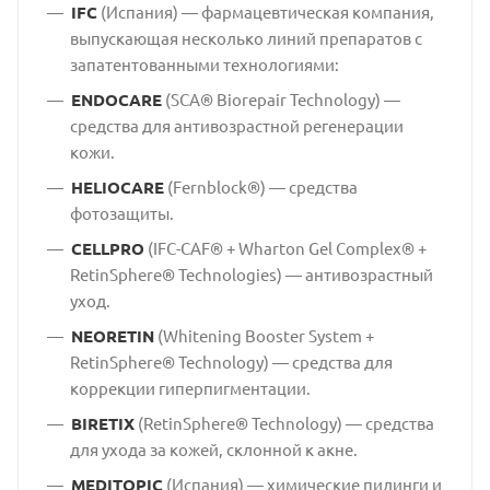
IFC
(Испания) — фармацевтическая компания,
выпускающая несколько линий препаратов с
запатентованными технологиями:
ENDOCARE
(SCA® Biorepair Technology) —
средства для антивозрастной регенерации
кожи.
HELIOCARE
(Fernblock®) — средства
фотозащиты.
CELLPRO
(IFC-CAF® + Wharton Gel Complex® +
RetinSphere® Technologies) — антивозрастный
уход.
NEORETIN
(Whitening Booster System +
RetinSphere® Technology) — средства для
коррекции гиперпигментации.
BIRETIX
(RetinSphere® Technology) — средства
для ухода за кожей, склонной к акне.
MEDITOPIC
(Испания) — химические пилинги и