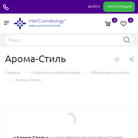
+7 495 180 04 11
ВОЙТИ
РЕГИСТРАЦИЯ
0
0
Арома-Стиль
—
—
Главная
Справочная информация
Обучающие центры
—
Арома-Стиль
«Арома-Стиль»
— российская компания из Санкт-