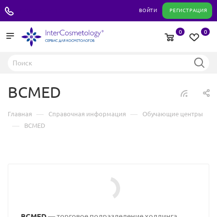
+7 495 180 04 11
ВОЙТИ
РЕГИСТРАЦИЯ
0
0
BCMED
—
—
Главная
Справочная информация
Обучающие центры
—
BCMED
BCMED
— торговое подразделение холдинга,