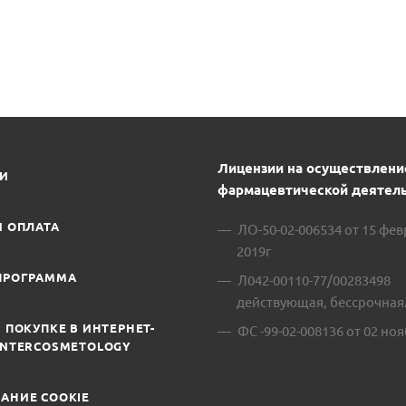
В
Лицензии на осуществлени
ИИ
фармацевтической деятель
И ОПЛАТА
ЛО-50-02-006534 от 15 фе
2019г
ПРОГРАММА
Л042-00110-77/00283498
действующая, бессрочная
 ПОКУПКЕ В ИНТЕРНЕТ-
ФС -99-02-008136 от 02 ноя
INTERCOSMETOLOGY
АНИЕ COOKIE