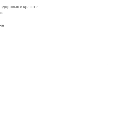
, здоровью и красоте
жи
не