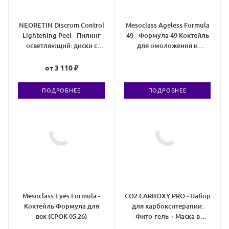
NEORETIN Discrom Control
Mesoclass Ageless Formula
Lightening Peel - Пилинг
49 - Формула 49 Коктейль
осветляющий: диски с
для омоложения и
пропиткой
ревитализации (СРОК
05/26)
от
3 110 ₽
ПОДРОБНЕЕ
ПОДРОБНЕЕ
Mesoclass Eyes Formula -
CO2 CARBOXY PRO - Набор
Коктейль Формула для
для карбокситерапии:
век (СРОК 05.26)
Фито-гель + Маска в
рулоне