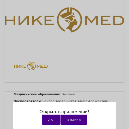
Медицинское образование:
Высшее
Преподаватели:
Рейбер-Австрийская Алиса Алексеевна
Врач дерматовенеролог, косметолог, лазеротерапевт,
Открыть в приложении?
сертифицированный специалист по IV-терапии. Финалист
ДА
ОТМЕНА
конкурса Doctor Star 2023
Адрес проведения:
Онлайн