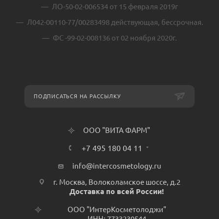
ЛО-50-02-006534 от 15 февраля 2019г
Л042-00110-77/00283498 действующая, бессрочная.
ФС -99-02-008136 от 02 ноября 2020г.
ПОДПИСАТЬСЯ НА РАССЫЛКУ
ООО "ВИТА ФАРМ"
+7 495 180 04 11
info@intercosmetology.ru
г. Москва, Волоколамское шоссе, д.2
Доставка по всей России!
ООО "ИнтерКосметолоджи"
ИНН: 7733230544