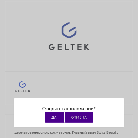
Открыть в приложении?
Медицинское образование:
Не требуется
ДА
ОТМЕНА
Преподаватели:
Федоров Андрей Александрович, Врач-
дерматовенеролог, косметолог, Главный врач Swiss Beauty