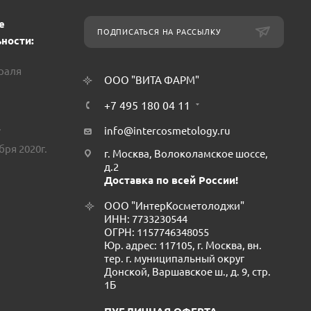
е
ПОДПИСАТЬСЯ НА РАССЫЛКУ
ности:
враля
ООО "ВИТА ФАРМ"
+7 495 180 04 11
.
info@intercosmetology.ru
бря 2020г.
г. Москва, Волоколамское шоссе,
д.2
Доставка по всей России!
ООО "ИнтерКосметолоджи"
ИНН: 7733230544
ОГРН: 1157746348055
Юр. адрес: 117105, г. Москва, вн.
тер. г. муниципальный округ
Донской, Варшавское ш., д. 9, стр.
1Б