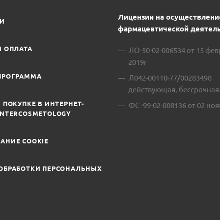
Лицензии на осуществлени
ИИ
фармацевтической деятель
И ОПЛАТА
ЛО-50-02-006534 от 15 фе
2019г
ПРОГРАММА
Л042-00110-77/00283498
действующая, бессрочная
 ПОКУПКЕ В ИНТЕРНЕТ-
ФС -99-02-008136 от 02 ноя
INTERCOSMETOLOGY
АНИЕ COOKIE
ОБРАБОТКИ ПЕРСОНАЛЬНЫХ