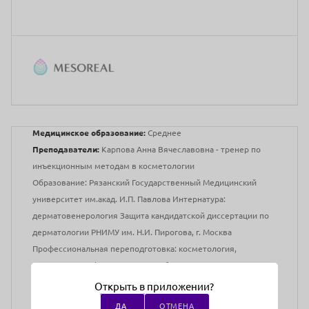
Медицинское образование:
Среднее
Преподаватели:
Карпова Анна Вячеславовна - тренер по
инъекционным методам в косметологии
Образование: Рязанский Государственный Медицинский
университет им.акад. И.П. Павлова Интернатура:
дерматовенерология Защита кандидатской диссертации по
дерматологии РНИМУ им. Н.И. Пирогова, г. Москва
Профессиональная переподготовка: косметология,
педагогика профессионального образования -
преподаватель медицинских дисциплин
Открыть в приложении?
Адрес проведения:
г Москва, ул Мещанская, д 1 к 3 (Метро
ДА
ОТМЕНА