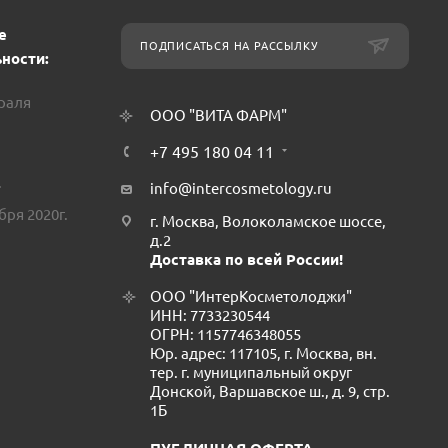
е
ПОДПИСАТЬСЯ НА РАССЫЛКУ
ности:
враля
ООО "ВИТА ФАРМ"
+7 495 180 04 11
.
info@intercosmetology.ru
бря 2020г.
г. Москва, Волоколамское шоссе,
д.2
Доставка по всей России!
ООО "ИнтерКосметолоджи"
ИНН: 7733230544
ОГРН: 1157746348055
Юр. адрес: 117105, г. Москва, вн.
тер. г. муниципальный округ
Донской, Варшавское ш., д. 9, стр.
1Б