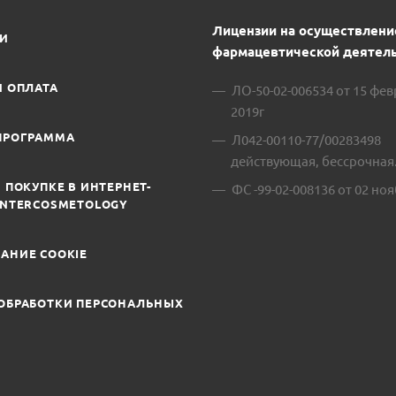
Лицензии на осуществлени
ИИ
фармацевтической деятель
И ОПЛАТА
ЛО-50-02-006534 от 15 фе
2019г
ПРОГРАММА
Л042-00110-77/00283498
действующая, бессрочная
 ПОКУПКЕ В ИНТЕРНЕТ-
ФС -99-02-008136 от 02 ноя
INTERCOSMETOLOGY
АНИЕ COOKIE
ОБРАБОТКИ ПЕРСОНАЛЬНЫХ