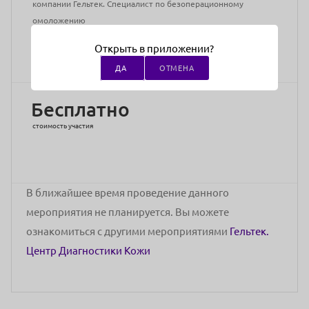
компании Гельтек. Специалист по безоперационному
омоложению
Адрес проведения:
г Санкт-Петербург, ул 2-я Советская, д 19
Открыть в приложении?
(центр диагностики кожи)
ДА
ОТМЕНА
Бесплатно
стоимость участия
В ближайшее время проведение данного
мероприятия не планируется. Вы можете
ознакомиться с другими мероприятиями
Гельтек.
Центр Диагностики Кожи