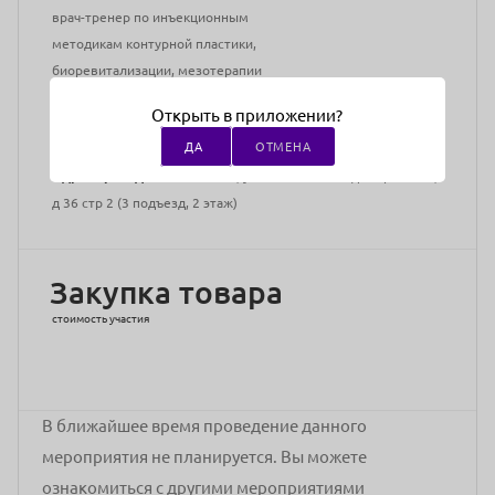
врач-тренер по инъекционным
методикам контурной пластики,
биоревитализации, мезотерапии
и ботулинотерапии, участник
Открыть в приложении?
международных и российских
ДА
ОТМЕНА
конференций
Адрес проведения:
г Москва, ул Большая Новодмитровская,
д 36 стр 2 (3 подъезд, 2 этаж)
Закупка товара
стоимость участия
В ближайшее время проведение данного
мероприятия не планируется. Вы можете
ознакомиться с другими мероприятиями