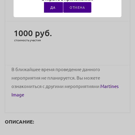
специалист учебно-методического центра Мартинес Имидж.
ДА
ОТМЕНА
Адрес проведения:
г Москва, ул Люсиновская, д 53
1000 руб.
стоимость участия
В ближайшее время проведение данного
мероприятия не планируется. Вы можете
ознакомиться с другими мероприятиями
Martines
Image
ОПИСАНИЕ: