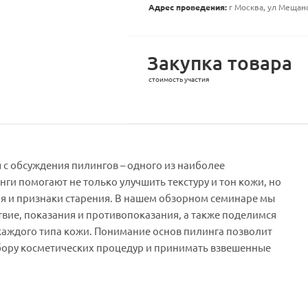
Адрес проведения:
г Москва, ул Мещанск
Закупка товара
стоимость участия
 с обсуждения пилингов – одного из наиболее
ги помогают не только улучшить текстуру и тон кожи, но
ия и признаки старения. В нашем обзорном семинаре мы
вие, показания и противопоказания, а также поделимся
аждого типа кожи. Понимание основ пилинга позволит
бору косметических процедур и принимать взвешенные