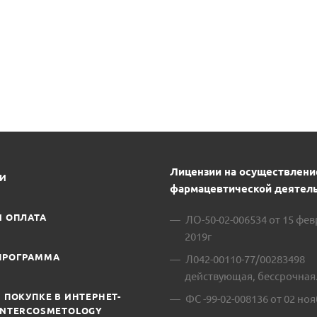
Лицензии на осуществлени
ИИ
фармацевтической деятель
И ОПЛАТА
ЛО-50-02-006534 от 15 фе
2019г
ПРОГРАММА
Л042-00110-77/00283498
действующая, бессрочная
 ПОКУПКЕ В ИНТЕРНЕТ-
ФС -99-02-008136 от 02 ноя
INTERCOSMETOLOGY