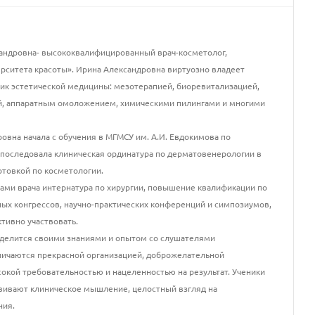
андровна- высококвалифицированный врач-косметолог,
рситета красоты». Ирина Александровна виртуозно владеет
к эстетической медицины: мезотерапией, биоревитализацией,
й, аппаратным омоложением, химическими пилингами и многими
овна начала с обучения в МГМСУ им. А.И. Евдокимова по
 последовала клиническая ординатура по дерматовенерологии в
товкой по косметологии.
ами врача интернатура по хирургии, повышение квалификации по
ных конгрессов, научно-практических конференций и симпозиумов,
тивно участвовать.
 делится своими знаниями и опытом со слушателями
тличаются прекрасной организацией, доброжелательной
окой требовательностью и нацеленностью на результат. Ученики
звивают клиническое мышление, целостный взгляд на
ния.