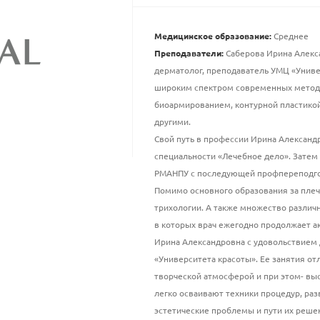
Медицинское образование:
Среднее
Преподаватели:
Саберова Ирина Алекс
дерматолог, преподаватель УМЦ «Униве
широким спектром современных методи
биоармированием, контурной пластико
другими.
Свой путь в профессии Ирина Александр
специальности «Лечебное дело». Затем
РМАНПУ с последующей профпереподго
Помимо основного образования за плеч
трихологии. А также множество различ
в которых врач ежегодно продолжает ак
Ирина Александровна с удовольствием
«Университета красоты». Ее занятия о
творческой атмосферой и при этом- выс
легко осваивают техники процедур, ра
эстетические проблемы и пути их реше