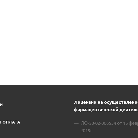
Лицензии на осуществлени
ИИ
фармацевтической деятель
И ОПЛАТА
ЛО-50-02-006534 от 15 фе
2019г