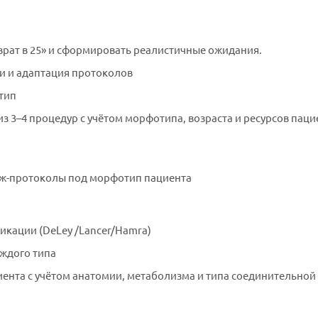
зврат в 25» и сформировать реалистичные ожидания.
ги и адаптация протоколов
тип
из 3–4 процедур с учётом морфотипа, возраста и ресурсов паци
дж-протоколы под морфотип пациента
икации (DeLey /Lancer/Hamra)
аждого типа
ента с учётом анатомии, метаболизма и типа соединительной