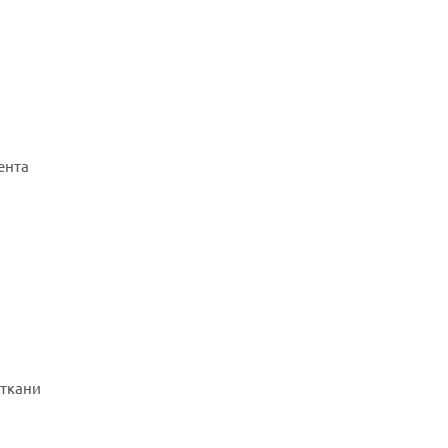
ента
 ткани