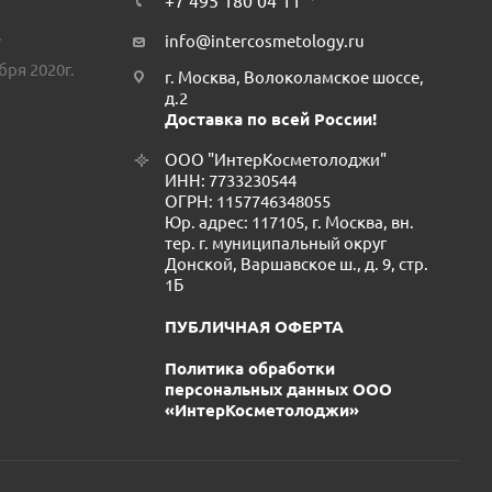
+7 495 180 04 11
.
info@intercosmetology.ru
бря 2020г.
г. Москва, Волоколамское шоссе,
д.2
Доставка по всей России!
ООО "ИнтерКосметолоджи"
ИНН: 7733230544
ОГРН: 1157746348055
Юр. адрес: 117105, г. Москва, вн.
тер. г. муниципальный округ
Донской, Варшавское ш., д. 9, стр.
1Б
ПУБЛИЧНАЯ ОФЕРТА
Политика обработки
персональных данных ООО
«ИнтерКосметолоджи»