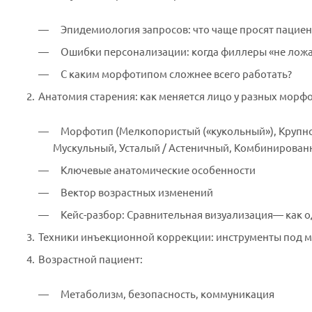
Эпидемиология запросов: что чаще просят пациент
Ошибки персонализации: когда филлеры «не ложа
С каким морфотипом сложнее всего работать?
Анатомия старения: как меняется лицо у разных морф
Морфотип (Мелкопористый («кукольный»), Крупн
Мускульный, Усталый / Астеничный, Комбинирова
Ключевые анатомические особенности
Вектор возрастных изменений
Кейс-разбор: Сравнительная визуализация— как од
Техники инъекционной коррекции: инструменты под 
Возрастной пациент:
Метаболизм, безопасность, коммуникация