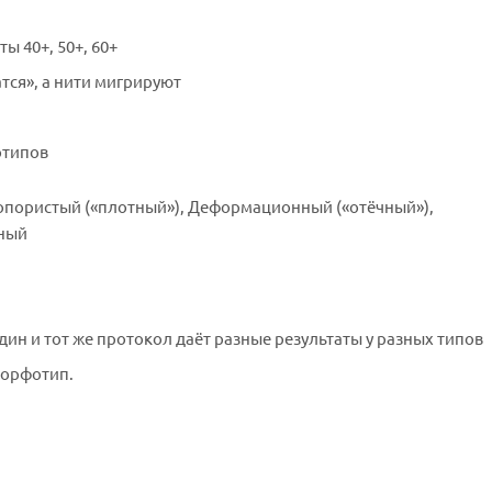
ы 40+, 50+, 60+
тся», а нити мигрируют
отипов
опористый («плотный»), Деформационный («отёчный»),
нный
ин и тот же протокол даёт разные результаты у разных типов
морфотип.