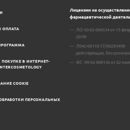
Лицензии на осуществлени
ИИ
фармацевтической деятель
И ОПЛАТА
ЛО-50-02-006534 от 15 фе
2019г
ПРОГРАММА
Л042-00110-77/00283498
действующая, бессрочная
 ПОКУПКЕ В ИНТЕРНЕТ-
ФС -99-02-008136 от 02 ноя
INTERCOSMETOLOGY
АНИЕ COOKIE
ОБРАБОТКИ ПЕРСОНАЛЬНЫХ