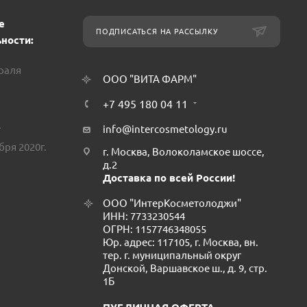
е
ПОДПИСАТЬСЯ НА РАССЫЛКУ
ности:
враля
ООО "ВИТА ФАРМ"
+7 495 180 04 11
.
info@intercosmetology.ru
бря 2020г.
г. Москва, Волоколамское шоссе,
д.2
Доставка по всей России!
ООО "ИнтерКосметолоджи"
ИНН: 7733230544
ОГРН: 1157746348055
Юр. адрес: 117105, г. Москва, вн.
тер. г. муниципальный округ
Донской, Варшавское ш., д. 9, стр.
1Б