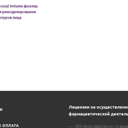
tosial Volume филлер
я ремоделирования
нтуров лица
Лицензии на осуществлени
ИИ
фармацевтической деятель
И ОПЛАТА
ЛО-50-02-006534 от 15 фе