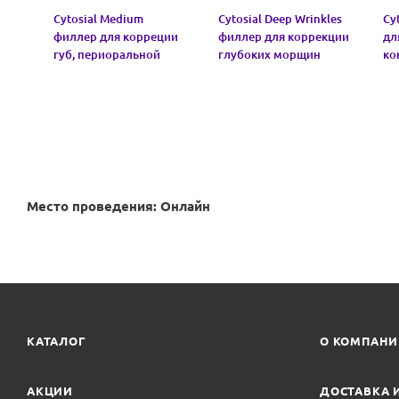
Cytosial Medium
Cytosial Deep Wrinkles
Cy
филлер для корреции
филлер для коррекции
дл
губ, периоральной
глубоких морщин
ко
зоны
Место проведения: Онлайн
КАТАЛОГ
О КОМПАН
АКЦИИ
ДОСТАВКА 