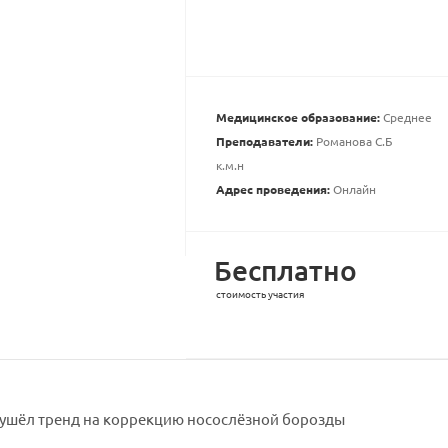
Медицинское образование:
Среднее
Преподаватели:
Романова С.Б
к.м.н
Адрес проведения:
Онлайн
Бесплатно
стоимость участия
ушёл тренд на коррекцию носослёзной борозды