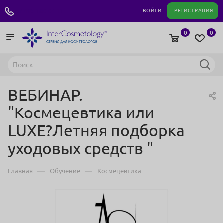
+7 495 180 04 11
ВОЙТИ
РЕГИСТРАЦИЯ
0
0
ВЕБИНАР.
"Космецевтика или
LUXE?Летняя подборка
уходовых средств "
—
—
Главная
Обучение
Космецевтика