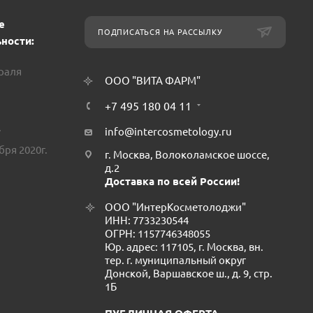
е
ПОДПИСАТЬСЯ НА РАССЫЛКУ
ности:
враля
ООО "ВИТА ФАРМ"
+7 495 180 04 11
.
info@intercosmetology.ru
бря 2020г.
г. Москва, Волоколамское шоссе,
д.2
Доставка по всей России!
ООО "ИнтерКосметолоджи"
ИНН: 7733230544
ОГРН: 1157746348055
Юр. адрес: 117105, г. Москва, вн.
тер. г. муниципальный округ
Донской, Варшавское ш., д. 9, стр.
1Б