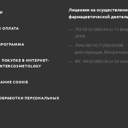
Лицензии на осуществлени
ИИ
фармацевтической деятель
И ОПЛАТА
ЛО-50-02-006534 от 15 фе
2019г
ПРОГРАММА
Л042-00110-77/00283498
действующая, бессрочная
 ПОКУПКЕ В ИНТЕРНЕТ-
ФС -99-02-008136 от 02 ноя
INTERCOSMETOLOGY
АНИЕ COOKIE
ОБРАБОТКИ ПЕРСОНАЛЬНЫХ