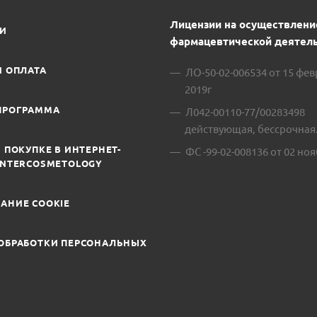
Лицензии на осуществлени
ИИ
фармацевтической деятель
И ОПЛАТА
ЛО-50-02-006534 от 15 фе
2019г
ПРОГРАММА
Л042-00110-77/00283498
действующая, бессрочная
 ПОКУПКЕ В ИНТЕРНЕТ-
ФС -99-02-008136 от 02 ноя
INTERCOSMETOLOGY
АНИЕ COOKIE
ОБРАБОТКИ ПЕРСОНАЛЬНЫХ