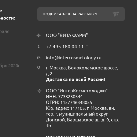
е
ПОДПИСАТЬСЯ НА РАССЫЛКУ
ности:
враля
ООО "ВИТА ФАРМ"
+7 495 180 04 11
.
info@intercosmetology.ru
бря 2020г.
г. Москва, Волоколамское шоссе,
д.2
Доставка по всей России!
ООО "ИнтерКосметолоджи"
ИНН: 7733230544
ОГРН: 1157746348055
Юр. адрес: 117105, г. Москва, вн.
тер. г. муниципальный округ
Донской, Варшавское ш., д. 9, стр.
1Б