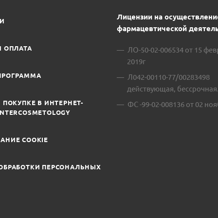
Лицензии на осуществлени
ИИ
фармацевтической деятель
И ОПЛАТА
ЛО-50-02-006534 от 15 фе
2019г
ПРОГРАММА
Л042-00110-77/00283498
действующая, бессрочная
 ПОКУПКЕ В ИНТЕРНЕТ-
ФС -99-02-008136 от 02 ноя
INTERCOSMETOLOGY
АНИЕ COOKIE
ОБРАБОТКИ ПЕРСОНАЛЬНЫХ