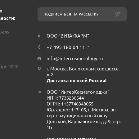
е
ПОДПИСАТЬСЯ НА РАССЫЛКУ
ности:
враля
ООО "ВИТА ФАРМ"
+7 495 180 04 11
.
info@intercosmetology.ru
бря 2020г.
г. Москва, Волоколамское шоссе,
д.2
Доставка по всей России!
ООО "ИнтерКосметолоджи"
ИНН: 7733230544
ОГРН: 1157746348055
Юр. адрес: 117105, г. Москва, вн.
тер. г. муниципальный округ
Донской, Варшавское ш., д. 9, стр.
1Б