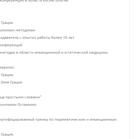
конференций в области косметологии
 Грация
кционным методикам
подаватель с опытом работы более 10 лет
 конференций
и методик в области инъекционной и эстетической медицины
евролог.
 Грация.
 Элия Грация
лица простыми словами"
екомпании Останкино
 сертифицированный тренер по терапевтическим и инъекционным
 Грация.