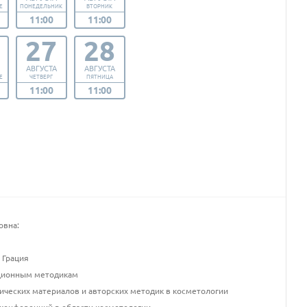
Е
ПОНЕДЕЛЬНИК
ВТОРНИК
11:00
11:00
27
28
АВГУСТА
АВГУСТА
Е
ЧЕТВЕРГ
ПЯТНИЦА
11:00
11:00
овна:
 Грация
кционным методикам
ических материалов и авторских методик в косметологии