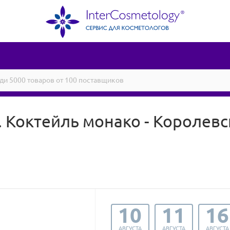
 Коктейль монако - Королев
10
11
16
АВГУСТА
АВГУСТА
АВГУСТА