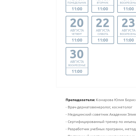
ПОНЕДЕЛЬНИК
ВТОРНИК
ВОСКРЕСЕНЬ
11:00
11:00
11:00
20
22
23
АВГУСТА
АВГУСТА
АВГУСТА
ЧЕТВЕРГ
СУББОТА
ВОСКРЕСЕНЬ
11:00
11:00
11:00
30
АВГУСТА
ВОСКРЕСЕНЬЕ
11:00
Преподаватели:
Комарова Юлия Борис
- Врач-дерматовенеролог, косметолог
- Медицинский советник Академии Элия
- Сертифицированный тренер по инъе
- Разработчик учебных программ, метод