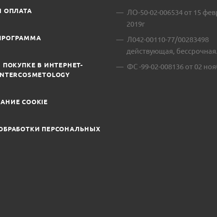
И ОПЛАТА
ЛО-50-02-006534 от 15 фе
2019г
ПРОГРАММА
Л042-00110-77/00283498
действующая, бессрочная
 ПОКУПКЕ В ИНТЕРНЕТ-
ФС -99-02-008136 от 02 ноя
INTERCOSMETOLOGY
АНИЕ COOKIE
ОБРАБОТКИ ПЕРСОНАЛЬНЫХ