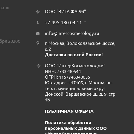
враля
ООО "ВИТА ФАРМ"
+7 495 180 04 11
.
info@intercosmetology.ru
бря 2020г.
г. Москва, Волоколамское шоссе,
д.2
Доставка по всей России!
ООО "ИнтерКосметолоджи"
ИНН: 7733230544
ОГРН: 1157746348055
Юр. адрес: 117105, г. Москва, вн.
тер. г. муниципальный округ
Донской, Варшавское ш., д. 9, стр.
1Б
ПУБЛИЧНАЯ ОФЕРТА
Политика обработки
персональных данных ООО
«ИнтерКосметолоджи»