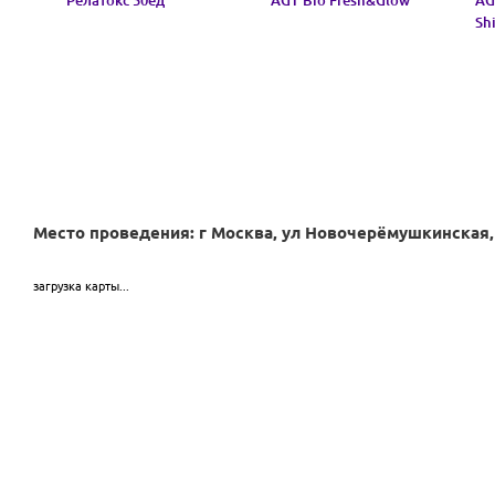
Релатокс 50ед
AGT Bio Fresh&Glow
AG
Sh
Место проведения: г Москва, ул Новочерёмушкинская, 
загрузка карты...