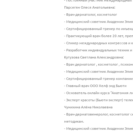
- Постоянный участник международных 
Парсегян Олеся Анатольевна:
- Врач-дерматолог, косметолог
- Медицинский советник Академии Элия
- Сертифицированный тренер по инъе
- Практикующий врач более 20 лет, пре
- Спикер международных конгрессов и
- Разработчик индивидуальных техник 
Кутузова Светлана Александровна:
- Врач дерматолог , косметолог , психон
- Медицинский советник Академии Элия
- Сертифицированный тренер компании
- Главный врач ООО Хелф энд Бьюти
- Основатель онлайн курса "Анатомия 
- Эксперт красоты (Бьюти-эксперт) тел
Чунихина Алёна Николаевна
- Врач-дерматовенеролог, косметолог
методикам.
- Медицинский советник Академии Элия