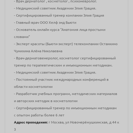
- Врач дерматолог , косметолог , психоневролог.
- Медицинский советник Академии Элия Грация.
- Сертифицированный тренер компании Элия Грация
- Главный врач ООО Хелф энд Бьюти
- Основатель онлайн курса "Анатомия лица простыми
словами"
- Эксперт красоты (Бьюти-эксперт) телекомпании Останкино
Чунихина Алёна Николаевна
- Врач-дерматовенеролог, косметолог сертифицированный
тренер по терапевтическим и инъекционным методикам.
- Медицинский советник Академии Элия Грация.
- Постоянный участник международных конференций в
области косметологии
- Разработчик учебных программ, методических материалов
и авторских методик в косметологии
- Сертифицированный тренер по инъекционным методикам
с опытом работы более 6 лет
Адрес проведения:
г Москва, ул Новочерёмушкинская, д 44 к
3