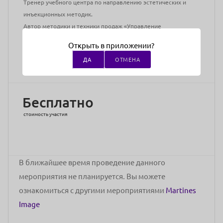
Тренер учебного центра по направлению эстетических и
инъекционных методик.
Автор методики и техники продаж «Управление
впечатлением».
Открыть в приложении?
Адрес проведения:
г Екатеринбург, ул Энгельса, д 36 (БЦ
ДА
ОТМЕНА
«Филитцъ», этаж 5, офис 514)
Бесплатно
стоимость участия
В ближайшее время проведение данного
мероприятия не планируется. Вы можете
ознакомиться с другими мероприятиями
Martines
Image