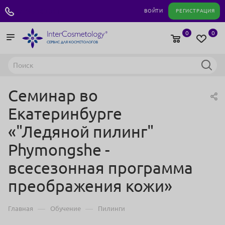
+7 495 180 04 11
ВОЙТИ
РЕГИСТРАЦИЯ
0
0
Семинар во
Екатеринбурге
«"Ледяной пилинг"
Phymongshe -
всесезонная программа
преображения кожи»
—
—
Главная
Обучение
Пилинги