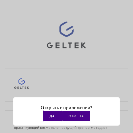
Открыть в приложении?
Медицинское образование:
Не требуется
ДА
ОТМЕНА
Преподаватели:
Бачище Никита Владленович,
практикующий косметолог, ведущий тренер-методист