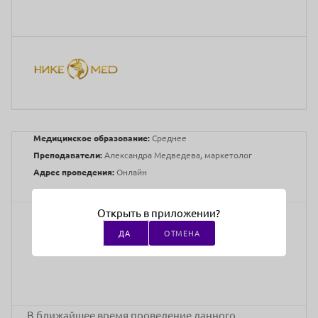
Медицинское образование:
Среднее
Преподаватели:
Александра Медведева, маркетолог
Адрес проведения:
Онлайн
Открыть в приложении?
Бесплатно
ДА
ОТМЕНА
стоимость участия
В ближайшее время проведение данного