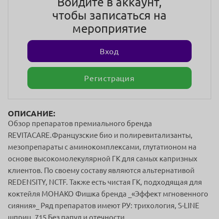
Войдите в аккаунт,
чтобы записаться на
мероприятие
Вход
Регистрация
ОПИСАНИЕ:
Обзор препаратов премиального бренда
REVITACARE.Французские био и полиревитализанты,
мезопрепараты с аминокомплексами, глутатионом на
основе высокомолекулярной ГК для самых капризных
клиентов. По своему составу являются альтернативой
REDENSITY, NCTF. Также есть чистая ГК, подходящая для
коктейля МОНАКО Фишка бренда _«Эффект мгновенного
сияния»_ Ряд препаратов имеют РУ: трихология, S-LINE
шприц, 715 Без папул и отечности