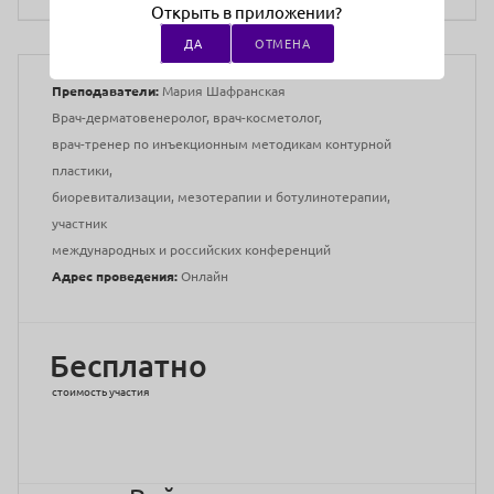
Открыть в приложении?
ДА
ОТМЕНА
Медицинское образование:
Среднее
Преподаватели:
Мария Шафранская
Врач-дерматовенеролог, врач-косметолог,
врач-тренер по инъекционным методикам контурной
пластики,
биоревитализации, мезотерапии и ботулинотерапии,
участник
международных и российских конференций
Адрес проведения:
Онлайн
Бесплатно
стоимость участия