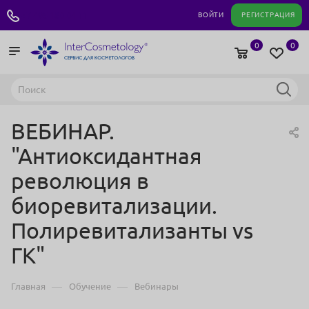
+7 495 180 04 11
ВОЙТИ
РЕГИСТРАЦИЯ
0
0
ВЕБИНАР.
"Антиоксидантная
революция в
биоревитализации.
Полиревитализанты vs
ГК"
—
—
Главная
Обучение
Вебинары