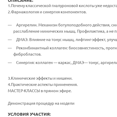
ОПИСАНИЕ:
1.Почему классической гиалуроновой кислоты уже недос
2.Фармакология и синергия компонентов.
Аргирелин. Механизм ботулоподобного действия, с
расслабление мимических мышц. Профилактика, а не п
ДМАЭ. Влияние на тонус мышц, лифтинг-эффект, улуч
Рекомбинантный коллаген: биосовместимость, прогн
фибробластов.
Синергия: коллаген — каркас, ДМАЭ— тонус, аргирел
3.Клинические эффекты и мишени.
4.Практические аспекты применения.
МАСТЕР-КЛАССЫ в прямом эфире.
Демонстрация процедур на модели
УСЛОВИЯ УЧАСТИЯ: