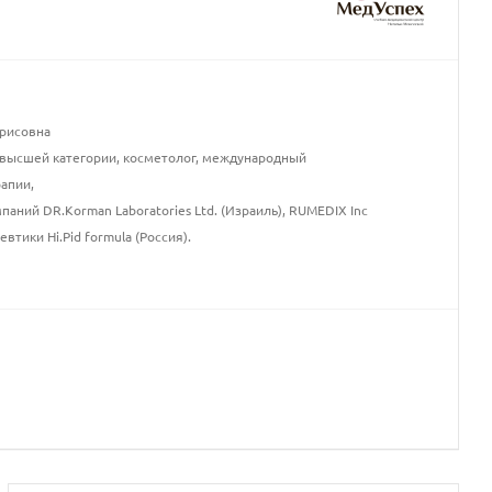
рисовна
высшей категории, косметолог, международный
апии,
аний DR.Korman Laboratories Ltd. (Израиль), RUMEDIX Inc
втики Hi.Pid formula (Россия).