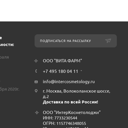
е
ПОДПИСАТЬСЯ НА РАССЫЛКУ
ности:
враля
ООО "ВИТА ФАРМ"
+7 495 180 04 11
.
info@intercosmetology.ru
бря 2020г.
г. Москва, Волоколамское шоссе,
д.2
Доставка по всей России!
ООО "ИнтерКосметолоджи"
ИНН: 7733230544
ОГРН: 1157746348055