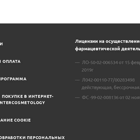
Лицензии на осуществлени
ИИ
фармацевтической деятель
И ОПЛАТА
ЛО-50-02-006534 от 15 фе
2019г
ПРОГРАММА
Л042-00110-77/00283498
действующая, бессрочная
 ПОКУПКЕ В ИНТЕРНЕТ-
ФС -99-02-008136 от 02 ноя
INTERCOSMETOLOGY
АНИЕ COOKIE
ОБРАБОТКИ ПЕРСОНАЛЬНЫХ