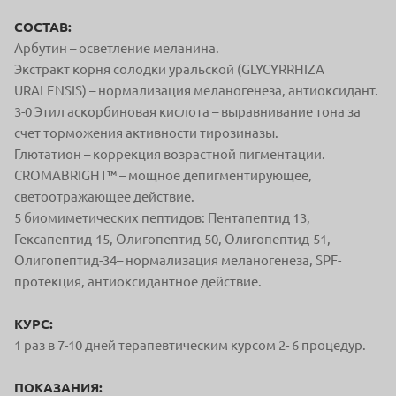
СОСТАВ:
Арбутин – осветление меланина.
Экстракт корня солодки уральской (GLYCYRRHIZA
URALENSIS) – нормализация меланогенеза, антиоксидант.
3-0 Этил аскорбиновая кислота – выравнивание тона за
счет торможения активности тирозиназы.
Глютатион – коррекция возрастной пигментации.
CROMABRIGHT™ – мощное депигментирующее,
светоотражающее действие.
5 биомиметических пептидов: Пентапептид 13,
Гексапептид-15, Олигопептид-50, Олигопептид-51,
Олигопептид-34– нормализация меланогенеза, SPF-
протекция, антиоксидантное действие.
КУРС:
1 раз в 7-10 дней терапевтическим курсом 2- 6 процедур.
ПОКАЗАНИЯ: