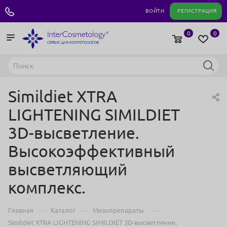
+7 495 180 04 11
ВОЙТИ
РЕГИСТРАЦИЯ
0
0
Simildiet XTRA
LIGHTENING SIMILDIET
3D-высветление.
Высокоэффективный
высветляющий
комплекс.
—
—
—
Главная
Каталог
Мезопрепараты
Simildiet XTRA LIGHTENING SIMILDIET 3D-высветление.