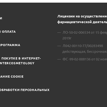
Лицензии на осуществлени
ИИ
фармацевтической деятель
И ОПЛАТА
ЛО-50-02-006534 от 15 фе
2019г
ПРОГРАММА
Л042-00110-77/00283498
действующая, бессрочная
 ПОКУПКЕ В ИНТЕРНЕТ-
ФС -99-02-008136 от 02 ноя
INTERCOSMETOLOGY
АНИЕ COOKIE
ОБРАБОТКИ ПЕРСОНАЛЬНЫХ