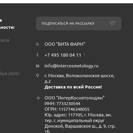
е
ПОДПИСАТЬСЯ НА РАССЫЛКУ
ности:
враля
ООО "ВИТА ФАРМ"
+7 495 180 04 11
.
info@intercosmetology.ru
бря 2020г.
г. Москва, Волоколамское шоссе,
д.2
Доставка по всей России!
ООО "ИнтерКосметолоджи"
ИНН: 7733230544
ОГРН: 1157746348055
Юр. адрес: 117105, г. Москва, вн.
тер. г. муниципальный округ
Донской, Варшавское ш., д. 9, стр.
1Б