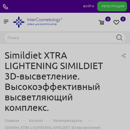
+7 495 180 04 11
ВОЙТИ
РЕГИСТРАЦИЯ
0
0
Simildiet XTRA
LIGHTENING SIMILDIET
3D-высветление.
Высокоэффективный
высветляющий
комплекс.
—
—
—
Главная
Каталог
Мезопрепараты
Simildiet XTRA LIGHTENING SIMILDIET 3D-высветление.