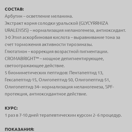
СОСТАВ:
Арбутин – осветление меланина.
Экстракт корня солодки уральской (GLYCYRRHIZA
URALENSIS) – нормализация меланогенеза, антиоксидант.
3-0 Этил аскорбиновая кислота – выравнивание тона за
счет торможения активности тирозиназы.
Глютатион – коррекция возрастной пигментации.
CROMABRIGHT™ – мощное депигментирующее,
светоотражающее действие.
5 биомиметических пептидов: Пентапептид 13,
Гексапептид-15, Олигопептид-50, Олигопептид-51,
Олигопептид-34– нормализация меланогенеза, SPF-
протекция, антиоксидантное действие.
КУРС:
1 раз в 7-10 дней терапевтическим курсом 2- 6 процедур.
ПОКАЗАНИЯ: