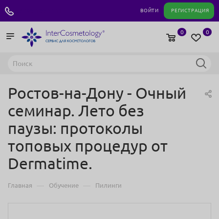
+7 495 180 04 11
ВОЙТИ
РЕГИСТРАЦИЯ
0
0
Ростов-на-Дону - Очный
семинар. Лето без
паузы: протоколы
топовых процедур от
Dermatime.
—
—
Главная
Обучение
Пилинги