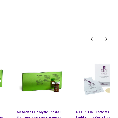
Mesoclass Lipolytic Cocktail -
NEORETIN Discrom Contr
ль
Липолитический коктейль
Lightening Peel - Пилинг