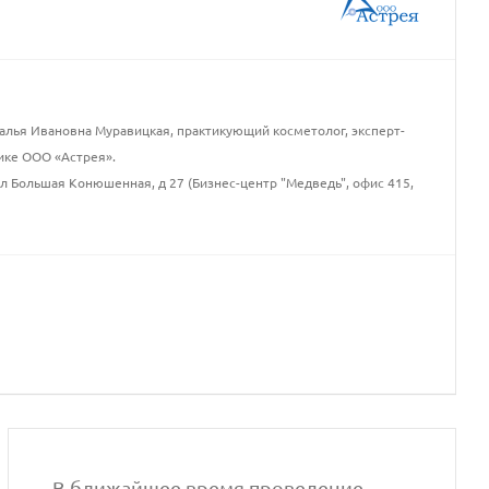
лья Ивановна Муравицкая, практикующий косметолог, эксперт-
ике ООО «Астрея».
ул Большая Конюшенная, д 27 (Бизнес-центр "Медведь", офис 415,
В ближайшее время проведение