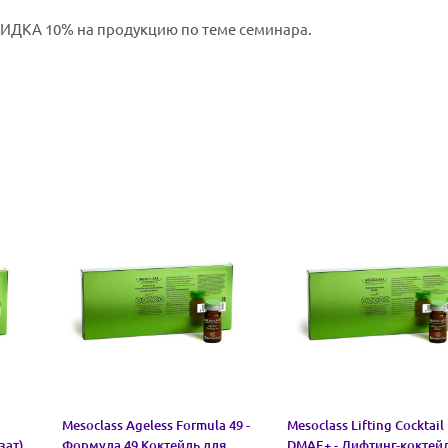
КИДКА 10% на продукцию по теме семинара.
Mesoclass Ageless Formula 49 -
Mesoclass Lifting Cocktail
зат)
Формула 49 Коктейль для
DMAE+ - Лифтинг-коктей