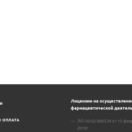
Лицензии на осуществлени
ИИ
фармацевтической деятель
И ОПЛАТА
ЛО-50-02-006534 от 15 фе
2019г