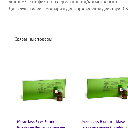
диплом/сертификат по дерматологии/косметологии.
Для слушателей семинара в день проведения действует С
Связанные товары
Mesoclass Eyes Formula -
Mesoclass Hyaluronidase -
Коктейль Формула для век
Гиалуронидаза (лиофили