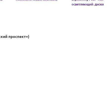
осветляющий: диски с
пропиткой
ский проспект»)