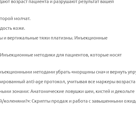
ыдают возраст пациента и разрушают результат вашей
оторой молчат.
дость коже.
ры и вертикальные тяжи платизмы. Инъекционные
а. Инъекционные методики для пациентов, которые носят
 инъекционными методами убрать «морщины сна» и вернуть упр
ированный anti-age протокол, учитывая все маркеры возраста
ными зонами: Анатомические ловушки шеи, кистей и декольте
еей/коленями?»: Скрипты продаж и работа с завышенными ожи