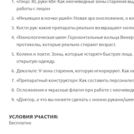
«Лицо 30, руки 60»: Как неочевидные зоны старения в
работы с лицом
«Инъекции в мочки ушей»: Новая эра омоложения, о к
Кисти рук: какие препараты реально возвращают моло
«Технологическая шея»: Горизонтальные кольца Вене
протоколы, которые реально стирают возраст.
Колени и локти: Зоны, которые «старят» быстрее лиц
открытую одежду.
Декольте: V-зона старения, которую игнорируют. Как
«Препаратный конструктор»: Как составить персонализ
Осложнения и «красные флаги» при работе с неочевид
«Доктор, а что вы можете сделать с моими руками/ш
УСЛОВИЯ УЧАСТИЯ:
Бесплатно