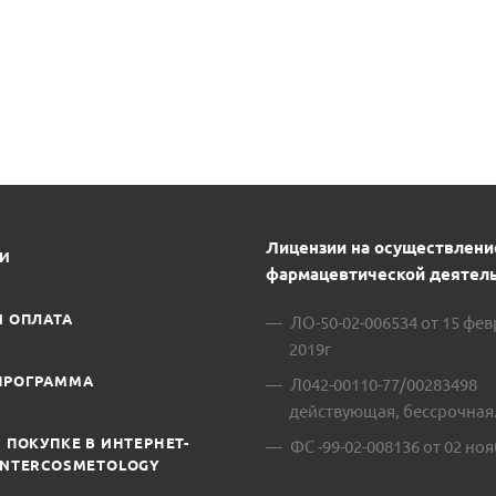
Лицензии на осуществлени
ИИ
фармацевтической деятель
И ОПЛАТА
ЛО-50-02-006534 от 15 фе
2019г
ПРОГРАММА
Л042-00110-77/00283498
действующая, бессрочная
 ПОКУПКЕ В ИНТЕРНЕТ-
ФС -99-02-008136 от 02 ноя
INTERCOSMETOLOGY