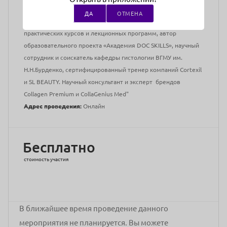
специалист телевизионного проекта «Я стесняюсь своего
ДА
ОТМЕНА
тела», автор патента RU 2 798 783 C1, создатель
практических курсов и лекционных программ, автор
образовательного проекта «Академия DOC SKILLS», научный
сотрудник и соискатель кафедры гистологии ВГМУ им.
Н.Н.Бурденко, сертифицированный тренер компаний Cortexil
и SL BEAUTY. Научный консультант и эксперт брендов
Collagen Premium и CollaGenius Med"
Адрес проведения:
Онлайн
Бесплатно
стоимость участия
В ближайшее время проведение данного
мероприятия не планируется. Вы можете