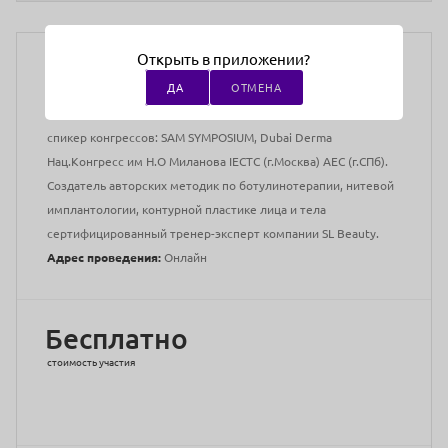
Преподаватели:
Беляев Андрей Владимирович
Открыть в приложении?
Пластический хирург, врач-дерматовенеролог, врач-
ДА
ОТМЕНА
косметолог, флеболог травматолог-ортопед, бизнес-тренер,
член МООСБТ, член EADV, постоянный международный
спикер конгрессов: SAM SYMPOSIUM, Dubai Derma
Нац.Конгресс им Н.О Миланова IECTC (г.Москва) AEC (г.СПб).
Cоздатель авторских методик по ботулинотерапии, нитевой
имплантологии, контурной пластике лица и тела
сертифицированный тренер-эксперт компании SL Beauty.
Адрес проведения:
Онлайн
Бесплатно
стоимость участия