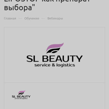
выбора"
—
—
Главная
Обучение
Вебинары