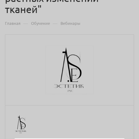
тканей"
—
—
Главная
Обучение
Вебинары