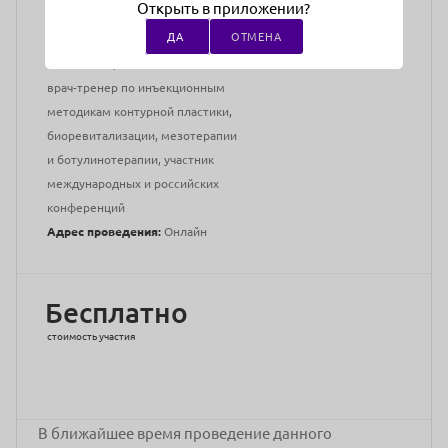
Открыть в приложении?
Преподаватели:
Шафранская Мария
ДА
ОТМЕНА
Врач-дерматовенеролог, врач
косметолог,
врач-тренер по инъекционным
методикам контурной пластики,
биоревитализации, мезотерапии
и ботулинотерапии, участник
международных и российских
конференций
Адрес проведения:
Онлайн
Бесплатно
стоимость участия
В ближайшее время проведение данного