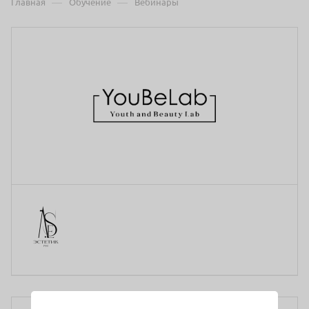
—
—
Главная
Обучение
Вебинары
Медицинское образование:
Среднее